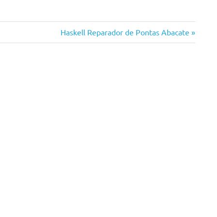
Next
Haskell Reparador de Pontas Abacate
Post: