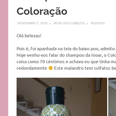
Coloração
NOVEMBRO 7, 2018
ROTA DOS CABELOS
REVIEWS
Olá belezas!
Pois é, fui apanhada na teia do baixo poo, admito
Hoje venho-vos falar do shampoo da Inoar, o Col
coisa como 70 cêntimos e achava eu que tinha 
redondamente
Este malandro tem sulfatos b