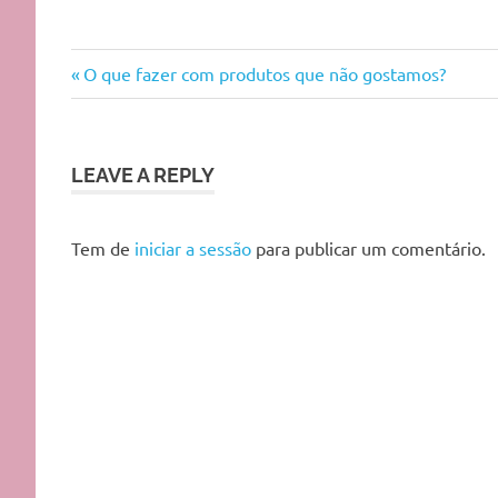
baixo
Previous
Navegação
O que fazer com produtos que não gostamos?
poo
Post:
de
color
system
artigos
LEAVE A REPLY
cronograma
capilar
cronograma
Tem de
iniciar a sessão
para publicar um comentário.
capilar
portugal
cruelty
free
inoar
rota
dos
cabelos
shampoo