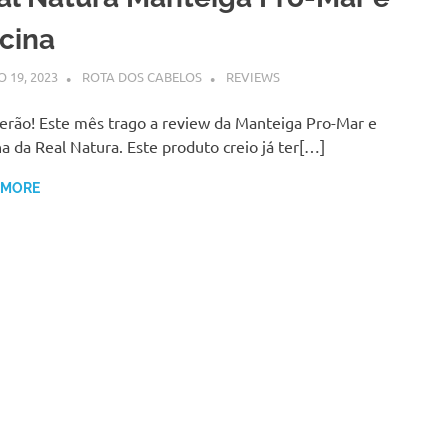
scina
 19, 2023
ROTA DOS CABELOS
REVIEWS
erão! Este mês trago a review da Manteiga Pro-Mar e
na da Real Natura. Este produto creio já ter[…]
 MORE