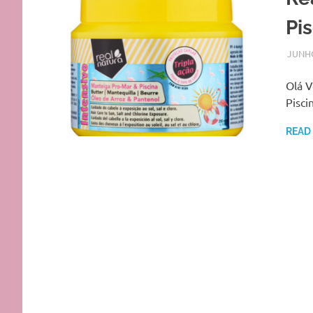
Pi
JUNHO
Olá V
Pisci
READ