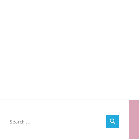
Rota
dos
Cabelos
Search
SEARCH
for: