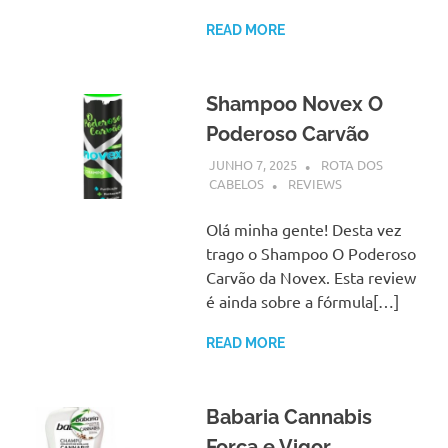
READ MORE
Shampoo Novex O
Poderoso Carvão
JUNHO 7, 2025
ROTA DOS
CABELOS
REVIEWS
Olá minha gente! Desta vez
trago o Shampoo O Poderoso
Carvão da Novex. Esta review
é ainda sobre a fórmula[…]
READ MORE
Babaria Cannabis
Força e Vigor