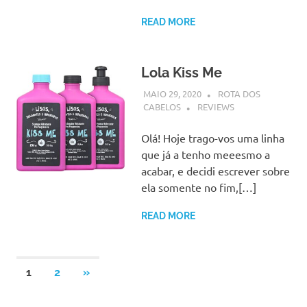
READ MORE
Lola Kiss Me
MAIO 29, 2020
ROTA DOS
CABELOS
REVIEWS
Olá! Hoje trago-vos uma linha
que já a tenho meeesmo a
acabar, e decidi escrever sobre
ela somente no fim,[…]
READ MORE
Paginação
NEXT
1
2
»
POSTS
dos