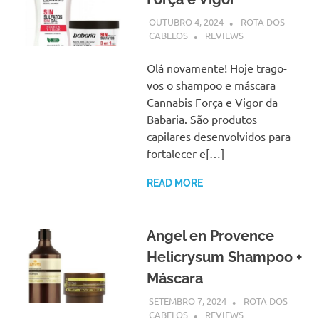
OUTUBRO 4, 2024
ROTA DOS
CABELOS
REVIEWS
Olá novamente! Hoje trago-
vos o shampoo e máscara
Cannabis Força e Vigor da
Babaria. São produtos
capilares desenvolvidos para
fortalecer e[…]
READ MORE
Angel en Provence
Helicrysum Shampoo +
Máscara
SETEMBRO 7, 2024
ROTA DOS
CABELOS
REVIEWS