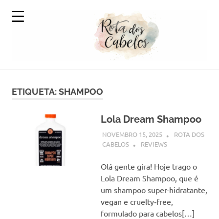
Skip
to
content
A
Rota
Volta
ao
ETIQUETA:
SHAMPOO
dos
Mundo
em
Cabelos
Produtos
Lola Dream Shampoo
Capilares
NOVEMBRO 15, 2025
ROTA DOS
CABELOS
REVIEWS
Olá gente gira! Hoje trago o
Lola Dream Shampoo, que é
um shampoo super-hidratante,
vegan e cruelty‑free,
formulado para cabelos[…]