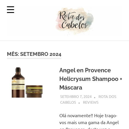
Skip
to
content
A
Rota
Volta
ao
MÊS:
SETEMBRO 2024
dos
Mundo
em
Cabelos
Produtos
Angel en Provence
Capilares
Helicrysum Shampoo +
Máscara
SETEMBRO 7, 2024
ROTA DOS
CABELOS
REVIEWS
Olá novamente!! Hoje trago-
vos mais uma gama da Angel
en Provence, desta vez a