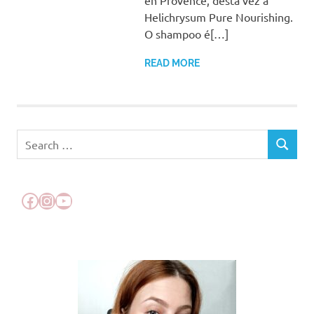
Helichrysum Pure Nourishing.
O shampoo é[…]
READ MORE
Search
SEARCH
for:
Facebook
Instagram
YouTube