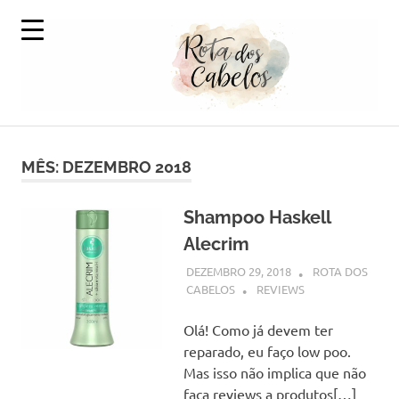
Skip
to
content
A
Rota
Volta
ao
MÊS:
DEZEMBRO 2018
dos
Mundo
em
Cabelos
Produtos
Shampoo Haskell
Capilares
Alecrim
DEZEMBRO 29, 2018
ROTA DOS
CABELOS
REVIEWS
Olá! Como já devem ter
reparado, eu faço low poo.
Mas isso não implica que não
faça reviews a produtos[…]