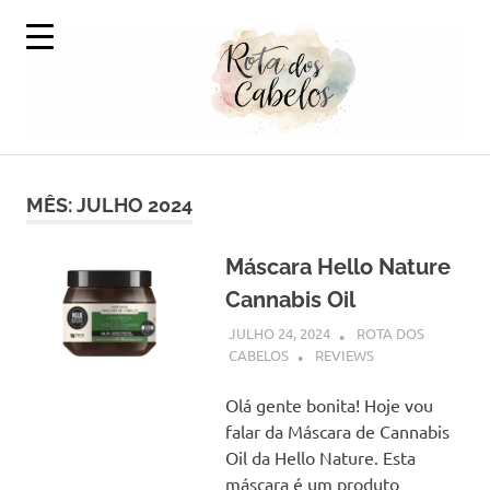
Skip
to
content
A
Rota
Volta
ao
MÊS:
JULHO 2024
dos
Mundo
em
Cabelos
Produtos
Máscara Hello Nature
Capilares
Cannabis Oil
JULHO 24, 2024
ROTA DOS
CABELOS
REVIEWS
Olá gente bonita! Hoje vou
falar da Máscara de Cannabis
Oil da Hello Nature. Esta
máscara é um produto