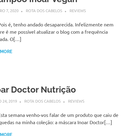
RO 7, 2020
ROTA DOS CABELOS
REVIEWS
Pois é, tenho andado desaparecida. Infelizmente nem
e é me possível atualizar o blog com a frequência
ada. O[…]
 MORE
oar Doctor Nutrição
 24, 2019
ROTA DOS CABELOS
REVIEWS
Esta semana venho-vos falar de um produto que caiu de
quedas na minha coleção: a máscara Inoar Doctor[…]
 MORE