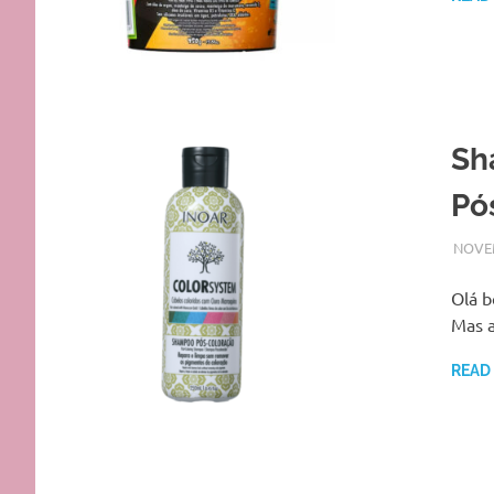
Sh
Pó
NOVEM
Olá b
Mas a
READ