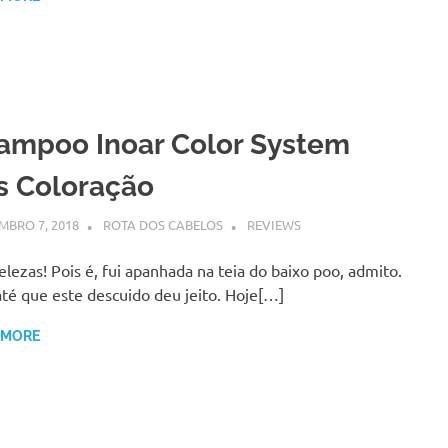
ampoo Inoar Color System
s Coloração
BRO 7, 2018
ROTA DOS CABELOS
REVIEWS
elezas! Pois é, fui apanhada na teia do baixo poo, admito.
té que este descuido deu jeito. Hoje[…]
 MORE