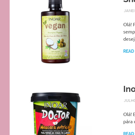
JANEI
Olá! 
sempr
desej
READ
In
JULHO
Olá! 
pára 
READ