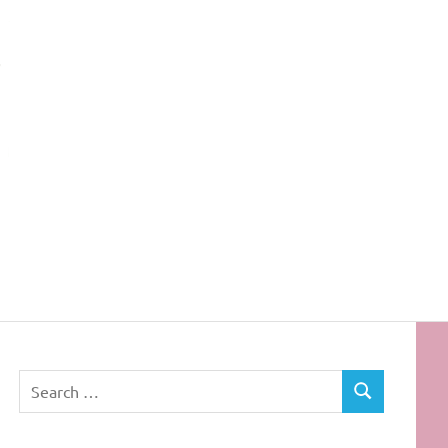
Rota
dos
Cabelos
Search
SEARCH
for: