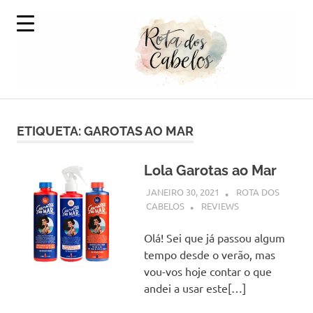
Skip
to
content
A
Rota
Volta
ao
ETIQUETA:
GAROTAS AO MAR
dos
Mundo
em
Cabelos
Produtos
Lola Garotas ao Mar
Capilares
JANEIRO 30, 2021
ROTA DOS
CABELOS
REVIEWS
Olá! Sei que já passou algum
tempo desde o verão, mas
vou-vos hoje contar o que
andei a usar este[…]