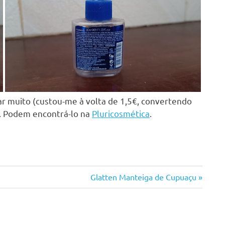
r muito (custou-me à volta de 1,5€, convertendo
r. Podem encontrá-lo na
Pluricosmética
.
Next
Glatten Manteiga de Cupuaçu
Post: