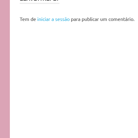
portugal
cruelty
Tem de
iniciar a sessão
para publicar um comentário.
free
gold
black
low
poo
reparador
de
pontas
rota
dos
cabelos
sérum