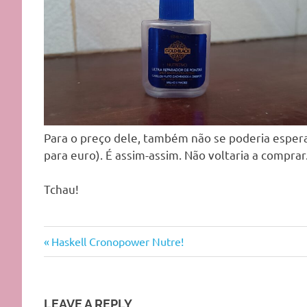
Para o preço dele, também não se poderia espera
para euro). É assim-assim. Não voltaria a compra
Tchau!
amend
Previous
Navegação
Haskell Cronopower Nutre!
cronograma
Post:
de
capilar
cronograma
artigos
LEAVE A REPLY
capilar