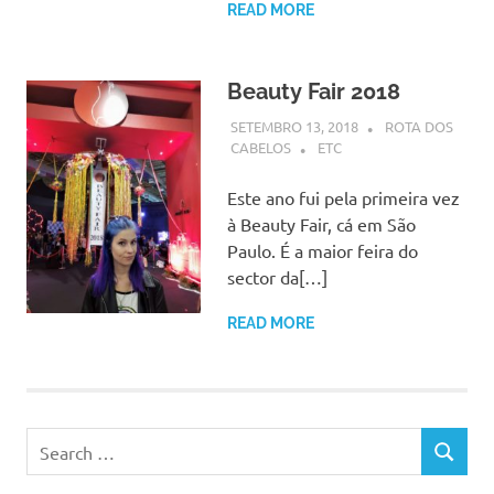
READ MORE
Beauty Fair 2018
SETEMBRO 13, 2018
ROTA DOS
CABELOS
ETC
Este ano fui pela primeira vez
à Beauty Fair, cá em São
Paulo. É a maior feira do
sector da[…]
READ MORE
Search
SEARCH
for: