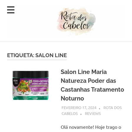
Skip
to
content
A
Rota
Volta
ao
ETIQUETA:
SALON LINE
dos
Mundo
em
Cabelos
Produtos
Salon Line Maria
Capilares
Natureza Poder das
Castanhas Tratamento
Noturno
FEVEREIRO 17, 2024
ROTA DOS
CABELOS
REVIEWS
Olá novamente! Hoje trago o