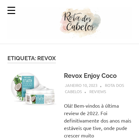
Skip
to
content
A
Rota
Volta
ao
ETIQUETA:
REVOX
dos
Mundo
em
Cabelos
Produtos
Revox Enjoy Coco
Capilares
JANEIRO 10, 2023
ROTA DOS
CABELOS
REVIEWS
Olá! Bem-vindos à última
review de 2022. Foi
definitivamente dos anos mais
estáveis que tive, onde pude
crescer muito