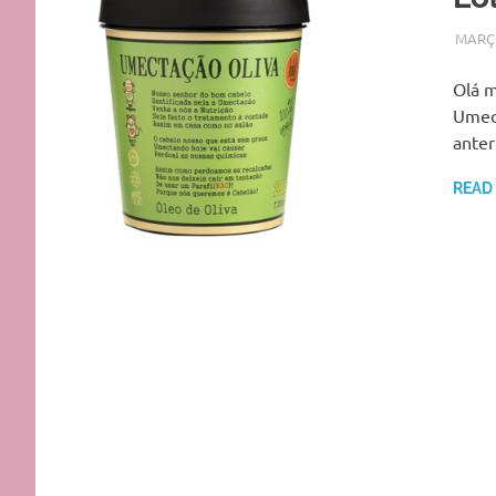
MARÇO
Olá m
Umect
ante
READ