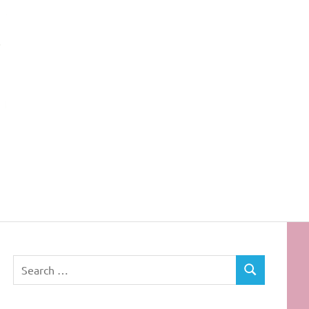
Rota
dos
Cabelos
Search
SEARCH
for: