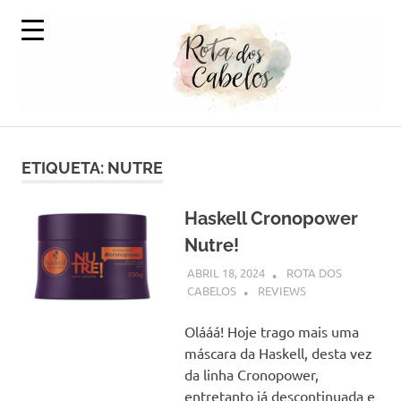
Skip
to
content
A
Rota
Volta
ao
ETIQUETA:
NUTRE
dos
Mundo
em
Cabelos
Produtos
Haskell Cronopower
Capilares
Nutre!
ABRIL 18, 2024
ROTA DOS
CABELOS
REVIEWS
Olááá! Hoje trago mais uma
máscara da Haskell, desta vez
da linha Cronopower,
entretanto já descontinuada e