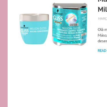
Mil
MARÇO
Olá m
Másca
dese
READ