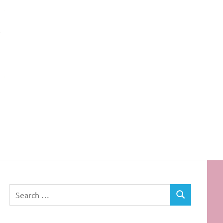
Rota
dos
Cabelos
Search
SEARCH
for: