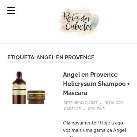
Skip
to
content
A
Rota
Volta
ao
ETIQUETA:
ANGEL EN PROVENCE
dos
Mundo
em
Cabelos
Produtos
Angel en Provence
Capilares
Helicrysum Shampoo +
Máscara
SETEMBRO 7, 2024
ROTA DOS
CABELOS
REVIEWS
Olá novamente!! Hoje trago-
vos mais uma gama da Angel
en Provence, desta vez a