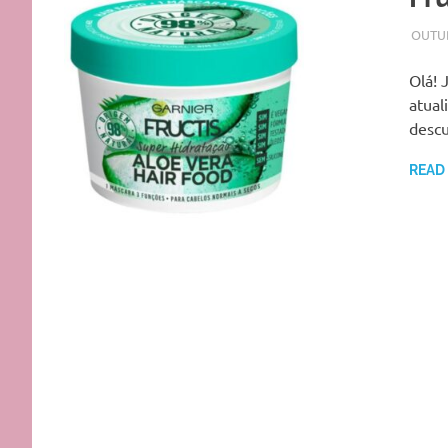
OUTUB
Olá! 
atual
descu
READ