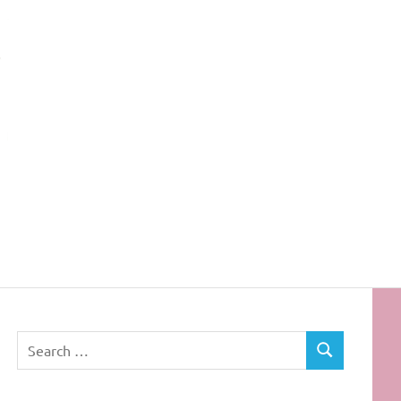
Rota
dos
Cabelos
Search
SEARCH
for: