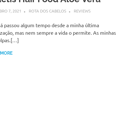
RO 7, 2021
ROTA DOS CABELOS
REVIEWS
Já passou algum tempo desde a minha última
ização, mas nem sempre a vida o permite. As minhas
lpas.[…]
 MORE